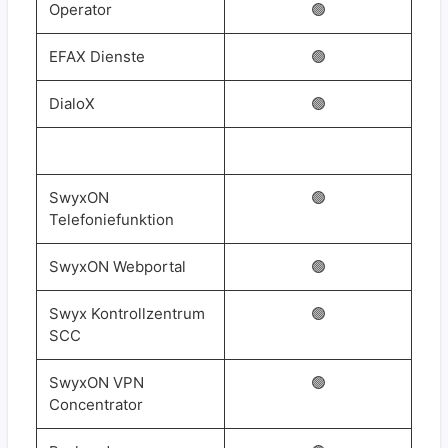
Operator
🟢
EFAX Dienste
🟢
DialoX
🟢
SwyxON
🟢
Telefoniefunktion
SwyxON Webportal
🟢
Swyx Kontrollzentrum
🟢
SCC
SwyxON VPN
🟢
Concentrator