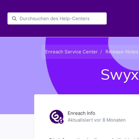
Zum Hauptinhalt gehen
Enreach
Enreach Service Center
Release-Notes
SwyxI
Enreach Info
Aktualisiert
vor 8 Monaten