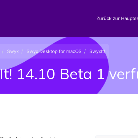
Zurück zur Hauptse
Swyx
Swyx Desktop for macOS
SwyxIt!
t! 14.10 Beta 1 ver