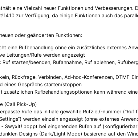
nthält eine Vielzahl neuer Funktionen und Verbesserungen. D
t!14.10 zur Verfügung, da einige Funktionen auch das paral
n neuen oder geänderten Funktionen:
icht eine Rufbehandlung ohne ein zusätzliches externes An
ive Leitungen/Rufe werden angezeigt
 Ruf starten/beenden, Rufannahme, Ruf ablehnen, Rufüberg
keln, Rückfrage, Verbinden, Ad-hoc-Konferenzen, DTMF-Ei
 eines Gesprächs starten/stoppen
t zusätzlichen Rufbehandlungsoptionen kann während ein
e (Call Pick-Up)
verpasste Rufe das initiale gewählte Rufziel/-nummer ("Ruf 
„Settings“) werden einzeln angezeigt (ohne externes Anwen
 SwyxIt! poppt bei eingehenden Rufen auf (konfigurierbar
dunklen Designs (Dark/Light Mode) basierend auf den Wind