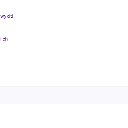
wyxIt!
lich