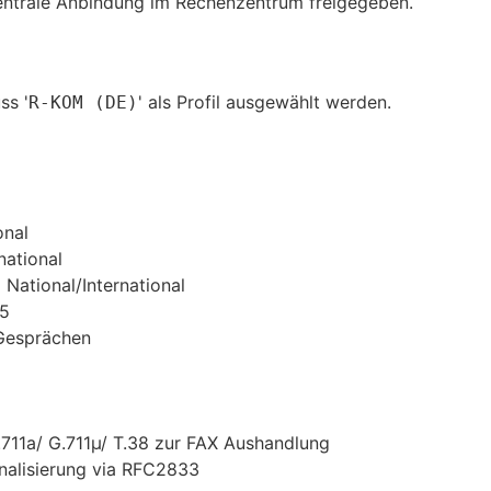
zentrale Anbindung im Rechenzentrum freigegeben.
ss '
' als Profil ausgewählt werden.
R-KOM (DE)
onal
national
National/International
25
Gesprächen
711a/ G.711µ/ T.38 zur FAX Aushandlung
alisierung via RFC2833