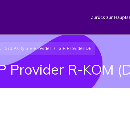
Zurück zur Hauptse
3rd Party SIP Provider
SIP Provider DE
P Provider R-KOM (