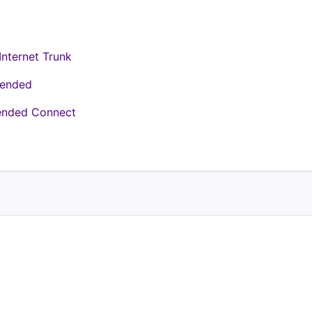
nternet Trunk
xtended
tended Connect