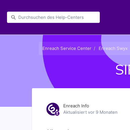
Zum Hauptinhalt gehen
Enreach
Enreach Service Center
Enreach Swyx
SI
Enreach Info
Aktualisiert
vor 9 Monaten