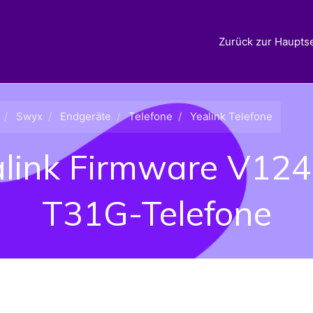
Zurück zur Hauptse
Swyx
Endgeräte
Telefone
Yealink Telefone
alink Firmware V124.
T31G-Telefone