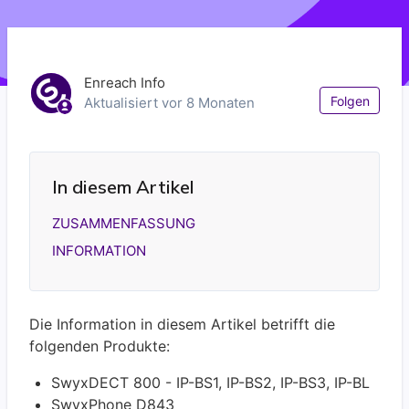
Enreach Info
Noc
Folgen
Aktualisiert
vor 8 Monaten
In diesem Artikel
ZUSAMMENFASSUNG
INFORMATION
Die Information in diesem Artikel betrifft die
folgenden Produkte:
SwyxDECT 800 - IP-BS1, IP-BS2, IP-BS3, IP-BL
SwyxPhone D843