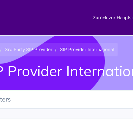
Zurück zur Hauptse
3rd Party SIP Provider
SIP Provider International
P Provider Internatio